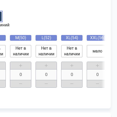
синий
M(50)
L(52)
XL(54)
XXL(56)
в
Нет в
Нет в
Нет в
мало
ии
наличии
наличии
наличии