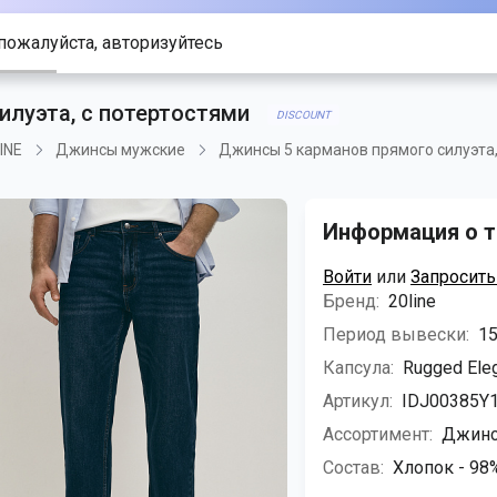
пожалуйста, авторизуйтесь
илуэта, с потертостями
DISCOUNT
INE
Джинсы мужские
Джинсы 5 карманов прямого силуэта,
Информация о т
Войти
или
Запросить
Бренд:
20line
Период вывески:
15
Капсула:
Rugged Ele
Артикул:
IDJ00385Y
Ассортимент:
Джинс
Состав:
Хлопок - 98%