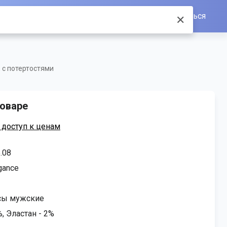
Войти/Зарегистрироваться
✕
 с потертостями
оваре
 доступ к ценам
.08
gance
1
ы мужские
, Эластан - 2%