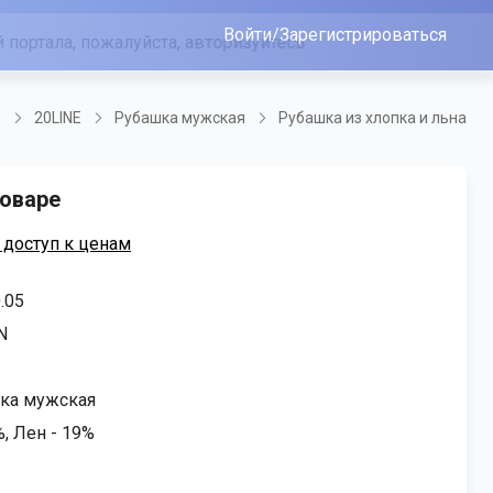
Войти/Зарегистрироваться
д
20LINE
Рубашка мужская
Рубашка из хлопка и льна
оваре
 доступ к ценам
.05
N
ка мужская
, Лен - 19%