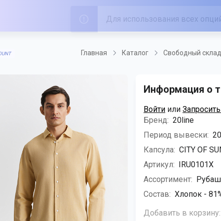
Главная
Каталог
Свободный скла
OUNT
Информация о т
Войти
или
Запросить
Бренд:
20line
Период вывески:
20
Капсула:
CITY OF SU
Артикул:
IRU0101Х
Ассортимент:
Рубаш
Состав:
Хлопок - 81%
Добавить в корзину: