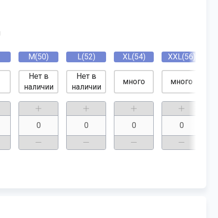
й
M(50)
L(52)
XL(54)
XXL(56)
Нет в
Нет в
много
много
наличии
наличии