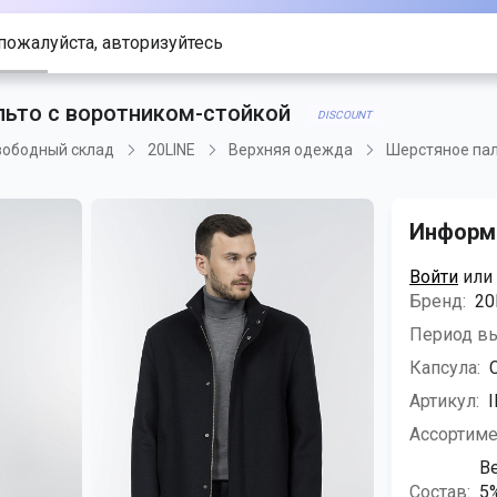
пожалуйста, авторизуйтесь
ьто с воротником-стойкой
DISCOUNT
вободный склад
20LINE
Верхняя одежда
Шерстяное пал
Информа
Войти
или
Бренд:
20
Период в
Капсула:
Артикул:
Ассортиме
В
Состав:
5%