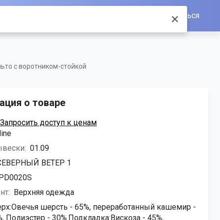
Войти/Зарегистрироваться
✕
ьто с воротником-стойкой
ция о товаре
Запросить доступ к ценам
line
ывески:
01.09
СЕВЕРНЫЙ ВЕТЕР 1
IPD0020S
нт:
Верхняя одежда
ерх:Овечья шерсть - 65%, переработанный кашемир -
, Полиэстер - 30%.Подкладка:Вискоза - 45%,