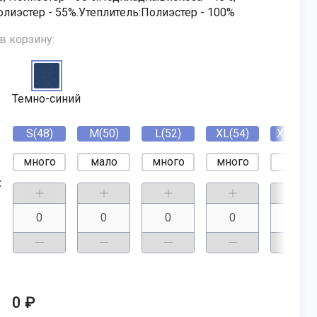
олиэстер - 55%.Утеплитель:Полиэстер - 100%
в корзину:
Темно-синий
S(48)
M(50)
L(52)
XL(54)
XXL(56)
много
мало
много
много
мало
:
0 ₽