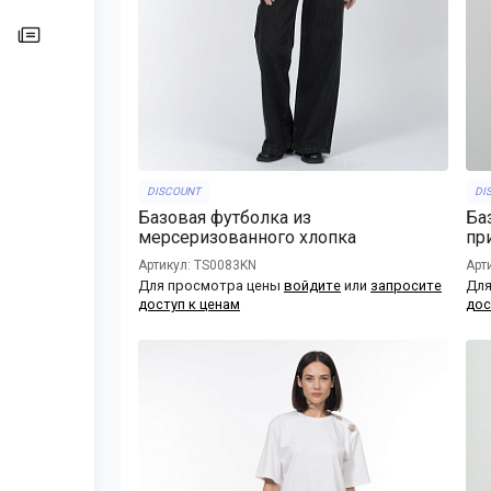
DISCOUNT
DI
Базовая футболка из
Ба
мерсеризованного хлопка
пр
Артикул: TS0083KN
Арт
Для просмотра цены
войдите
или
запросите
Для
доступ к ценам
дос