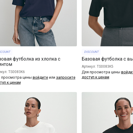
SCOUNT
DISCOUNT
зовая футболка из хлопка с
Базовая футболка с 
интом
Артикул: TS0083K5
икул: TS0083K6
Для просмотра цены
войди
доступ к ценам
 просмотра цены
войдите
или
запросите
туп к ценам