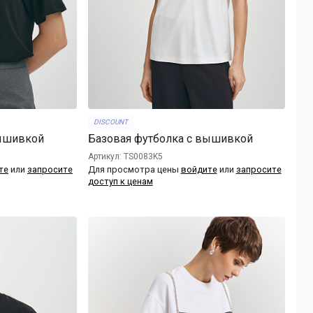
DISCOUNT
вышивкой
Базовая футболка с вышивкой
Артикул: TS0083K5
те
или
запросите
Для просмотра цены
войдите
или
запросите
доступ к ценам