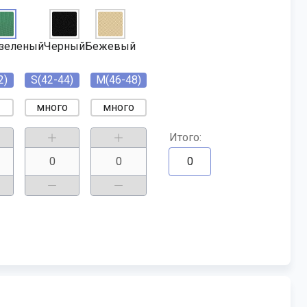
-зеленый
Черный
Бежевый
2)
S(42-44)
M(46-48)
много
много
0