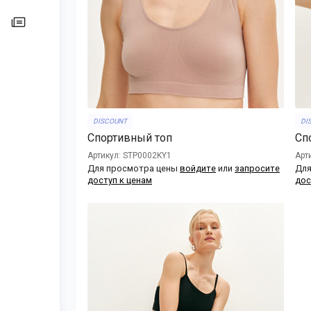
DISCOUNT
DI
Спортивный топ
Сп
Артикул: STP0002KY1
Арт
Для просмотра цены
войдите
или
запросите
Для
доступ к ценам
дос