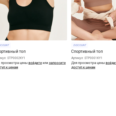
SCOUNT
DISCOUNT
ортивный топ
Спортивный топ
икул: STP0002KY1
Артикул: STP0001KY1
 просмотра цены
войдите
или
запросите
Для просмотра цены
войди
туп к ценам
доступ к ценам