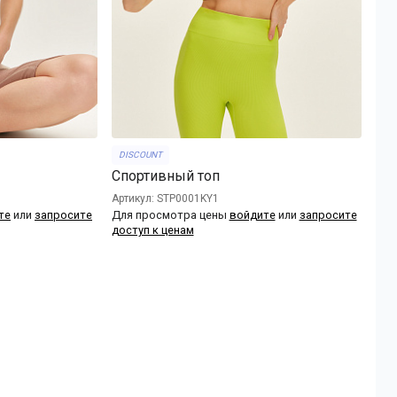
DISCOUNT
Спортивный топ
Артикул: STP0001KY1
те
или
запросите
Для просмотра цены
войдите
или
запросите
доступ к ценам