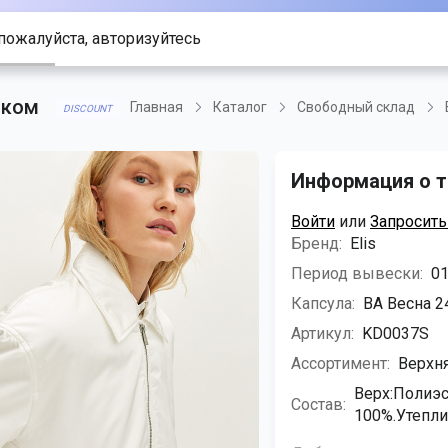
пожалуйста, авторизуйтесь
иком
Главная
Каталог
Свободный склад
DISCOUNT
Информация о т
Войти
или
Запросить
Бренд:
Elis
Период вывески:
01
Капсула:
ВА Весна 24
Артикул:
KD0037S
Ассортимент:
Верхн
Верх:Полиэс
Состав:
100%.Утепли