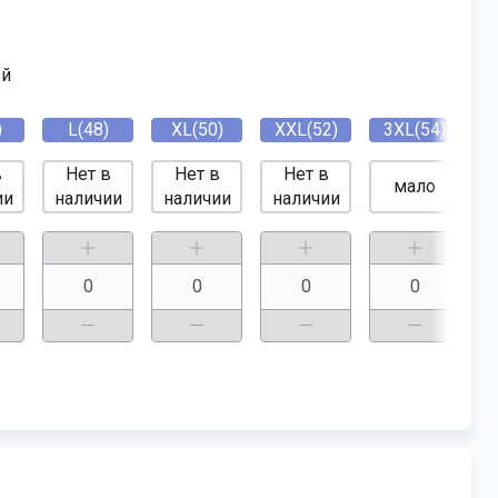
й
)
L(48)
XL(50)
XXL(52)
3XL(54)
в
Нет в
Нет в
Нет в
мало
ии
наличии
наличии
наличии