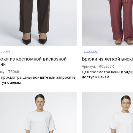
SCOUNT
DISCOUNT
юки из костюмной вискозной
Брюки из легкой виск
ани
Артикул: TR05266R
икул: TR0601
Для просмотра цены
войди
доступ к ценам
 просмотра цены
войдите
или
запросите
туп к ценам