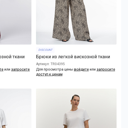
DISCOUNT
озной ткани
Брюки из легкой вискозной ткани
Артикул: TR04395
те
или
запросите
Для просмотра цены
войдите
или
запросите
доступ к ценам