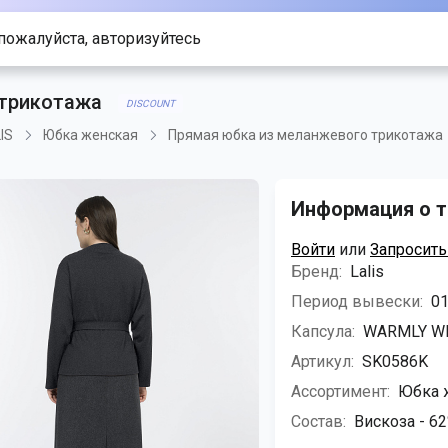
всех опций портала, пожалуйста, авторизуйтесь
 трикотажа
DISCOUNT
IS
Юбка женская
Прямая юбка из меланжевого трикотажа
Информация о т
Войти
или
Запросить
Бренд:
Lalis
Период вывески:
01
Капсула:
WARMLY WI
Артикул:
SK0586K
Ассортимент:
Юбка 
Состав:
Вискоза - 62