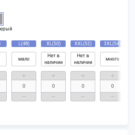
серый
)
L(48)
XL(50)
XXL(52)
3XL(54)
Нет в
Нет в
мало
много
наличии
наличии