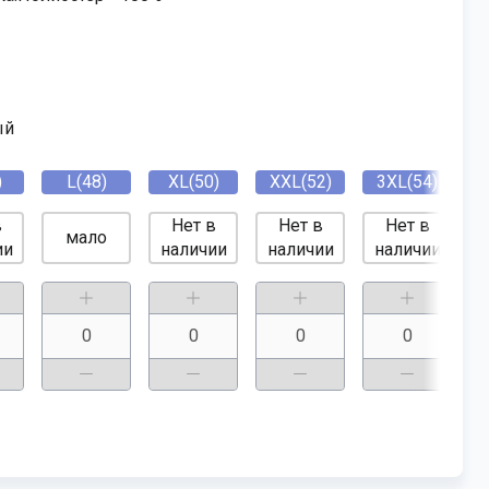
ый
)
L(48)
XL(50)
XXL(52)
3XL(54)
в
Нет в
Нет в
Нет в
мало
ии
наличии
наличии
наличии