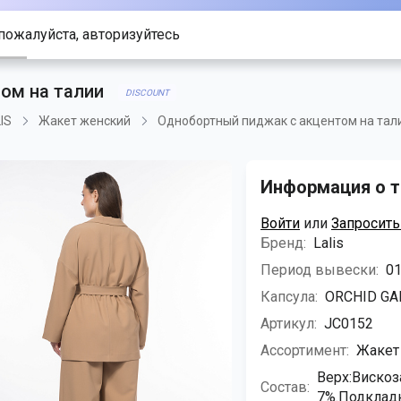
пожалуйста, авторизуйтесь
ом на талии
DISCOUNT
IS
Жакет женский
Однобортный пиджак с акцентом на тал
Информация о т
Войти
или
Запросить
Бренд:
Lalis
Период вывески:
01
Капсула:
ORCHID GA
Артикул:
JC0152
Ассортимент:
Жакет
Верх:Вискоза
Состав:
7%.Подкладк