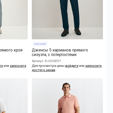
DISCOUNT
рямого кроя
Джинсы 5 карманов прямого
силуэта, с потертостями
Артикул: IDJ00385Y1
те
или
запросите
Для просмотра цены
войдите
или
запросите
доступ к ценам