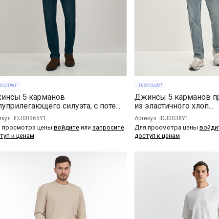
SCOUNT
DISCOUNT
инсы 5 карманов
Джинсы 5 карманов п
уприлегающего силуэта, с поте...
из эластичного хлоп...
икул: IDJ00365Y1
Артикул: IDJ0038Y1
 просмотра цены
войдите
или
запросите
Для просмотра цены
войди
туп к ценам
доступ к ценам