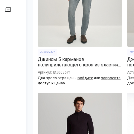
DISCOUNT
DI
Джинсы 5 карманов
Дж
полуприлегающего кроя из эластич...
пол
Артикул: IDJ0036Y1
Арт
Для просмотра цены
войдите
или
запросите
Для
доступ к ценам
дос