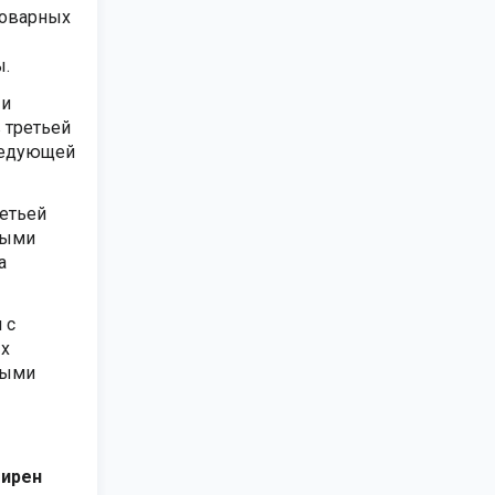
Товарных
ы.
 и
 третьей
следующей
етьей
ными
а
 с
ых
ными
ширен