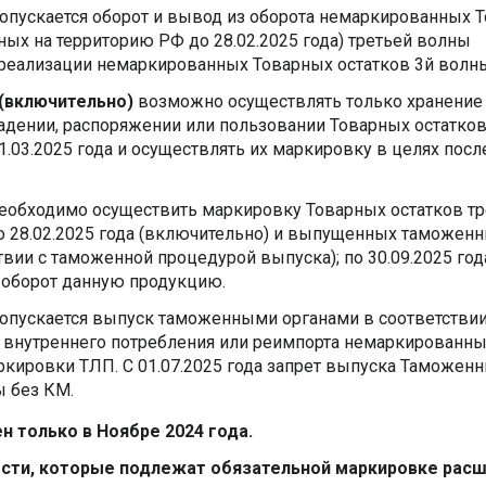
опускается оборот и вывод из оборота немаркированных 
ых на территорию РФ до 28.02.2025 года) третьей волны
т реализации немаркированных Товарных остатков 3й волн
а (включительно)
возможно осуществлять только хранение
адении, распоряжении или пользовании Товарных остатков
1.03.2025 года и осуществлять их маркировку в целях по
еобходимо осуществить маркировку Товарных остатков тр
о 28.02.2025 года (включительно) и выпущенных таможен
ствии с таможенной процедурой выпуска); по 30.09.2025 год
 оборот данную продукцию.
опускается выпуск таможенными органами в соответствии
 внутреннего потребления или реимпорта немаркированн
ркировки ТЛП. С 01.07.2025 года запрет выпуска Таможен
ы без КМ.
н только в Ноябре 2024 года.
сти, которые подлежат обязательной маркировке рас